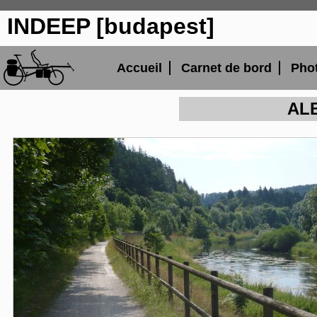
INDEEP [budapest]
Accueil
Carnet de bord
Pho
AL